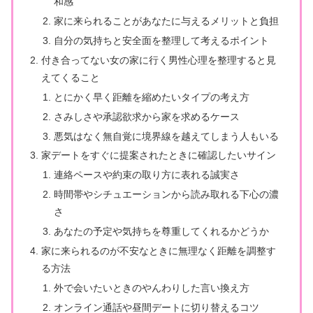
和感
家に来られることがあなたに与えるメリットと負担
自分の気持ちと安全面を整理して考えるポイント
付き合ってない女の家に行く男性心理を整理すると見
えてくること
とにかく早く距離を縮めたいタイプの考え方
さみしさや承認欲求から家を求めるケース
悪気はなく無自覚に境界線を越えてしまう人もいる
家デートをすぐに提案されたときに確認したいサイン
連絡ペースや約束の取り方に表れる誠実さ
時間帯やシチュエーションから読み取れる下心の濃
さ
あなたの予定や気持ちを尊重してくれるかどうか
家に来られるのが不安なときに無理なく距離を調整す
る方法
外で会いたいときのやんわりした言い換え方
オンライン通話や昼間デートに切り替えるコツ