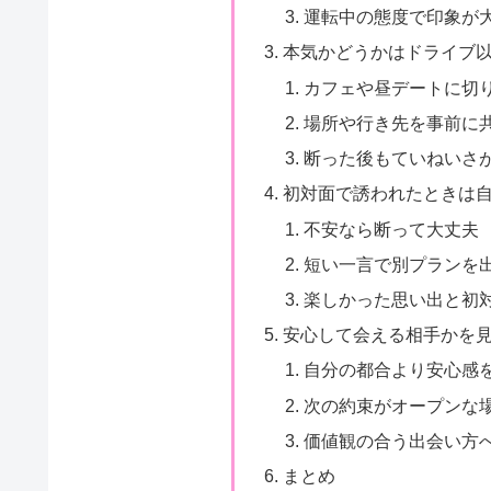
運転中の態度で印象が
本気かどうかはドライブ
カフェや昼デートに切
場所や行き先を事前に
断った後もていねいさ
初対面で誘われたときは
不安なら断って大丈夫
短い一言で別プランを
楽しかった思い出と初
安心して会える相手かを
自分の都合より安心感
次の約束がオープンな
価値観の合う出会い方
まとめ