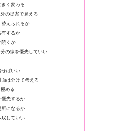
大きく変わる
以外の提案で見える
り替えられるか
共有するか
が続くか
自分の線を優先していい
出せばいい
対面は分けて考える
見極める
を優先するか
場所になるか
へ戻していい